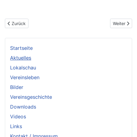
Vorheriger Beitrag: Ergebnisse Lokalschau 2015
Nächster Bei
Zurück
Weiter
Startseite
Aktuelles
Lokalschau
Vereinsleben
Bilder
Vereinsgeschichte
Downloads
Videos
Links
Kontakt / Impressum