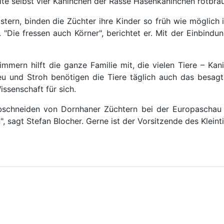
llte selbst vier Kaninchen der Rasse Hasenkaninchen rotbra
stern, binden die Züchter ihre Kinder so früh wie möglich in
. "Die fressen auch Körner", berichtet er. Mit der Einbindu
mern hilft die ganze Familie mit, die vielen Tiere – Kan
 und Stroh benötigen die Tiere täglich auch das besagte
issenschaft für sich.
Abschneiden von Dornhaner Züchtern bei der Europaschau
sagt Stefan Blocher. Gerne ist der Vorsitzende des Kleinti
r