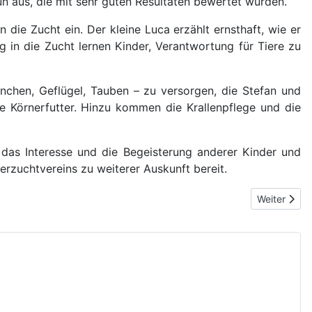
un aus, die mit sehr guten Resultaten bewertet wurden.
 die Zucht ein. Der kleine Luca erzählt ernsthaft, wie er
ng in die Zucht lernen Kinder, Verantwortung für Tiere zu
inchen, Geflügel, Tauben – zu versorgen, die Stefan und
 Körnerfutter. Hinzu kommen die Krallenpflege und die
 das Interesse und die Begeisterung anderer Kinder und
erzuchtvereins zu weiterer Auskunft bereit.
Nächster Be
Weiter