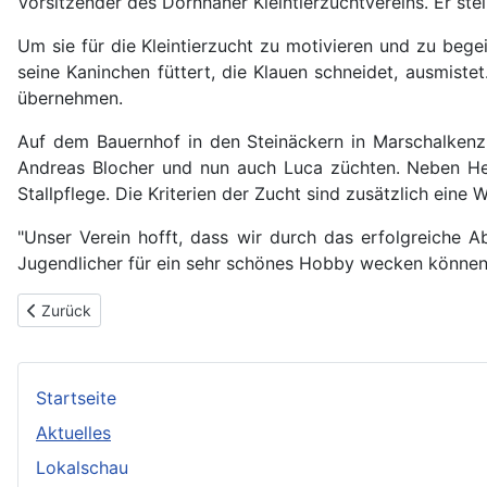
Vorsitzender des Dornhaner Kleintierzuchtvereins. Er ste
Um sie für die Kleintierzucht zu motivieren und zu begei
seine Kaninchen füttert, die Klauen schneidet, ausmistet
übernehmen.
Auf dem Bauernhof in den Steinäckern in Marschalkenzim
Andreas Blocher und nun auch Luca züchten. Neben Heu
Stallpflege. Die Kriterien der Zucht sind zusätzlich eine W
"Unser Verein hofft, dass wir durch das erfolgreiche 
Jugendlicher für ein sehr schönes Hobby wecken können", 
Vorheriger Beitrag: Jahreshauptversammlung der Kleintierzüchte
Zurück
Startseite
Aktuelles
Lokalschau