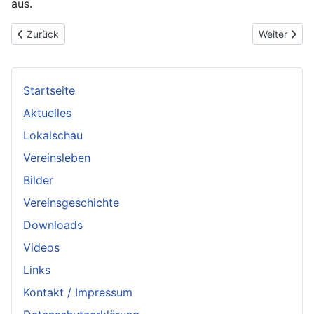
aus.
Vorheriger Beitrag: Schausaison 2001
Nächster Be
Zurück
Weiter
Startseite
Aktuelles
Lokalschau
Vereinsleben
Bilder
Vereinsgeschichte
Downloads
Videos
Links
Kontakt / Impressum